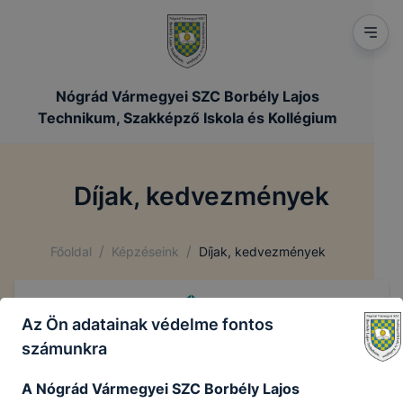
Nógrád Vármegyei SZC Borbély Lajos
Technikum, Szakképző Iskola és Kollégium
Díjak, kedvezmények
/
/
Főoldal
Képzéseink
Díjak, kedvezmények
Az Ön adatainak védelme fontos
számunkra
A Nógrád Vármegyei SZC Borbély Lajos