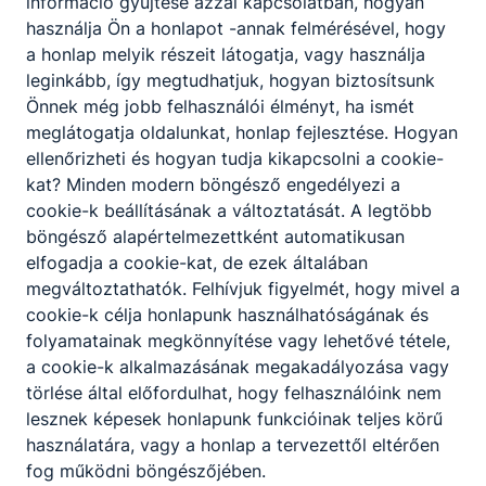
információ gyűjtése azzal kapcsolatban, hogyan
használja Ön a honlapot -annak felmérésével, hogy
a honlap melyik részeit látogatja, vagy használja
leginkább, így megtudhatjuk, hogyan biztosítsunk
Önnek még jobb felhasználói élményt, ha ismét
meglátogatja oldalunkat, honlap fejlesztése. Hogyan
ellenőrizheti és hogyan tudja kikapcsolni a cookie-
kat? Minden modern böngésző engedélyezi a
cookie-k beállításának a változtatását. A legtöbb
böngésző alapértelmezettként automatikusan
elfogadja a cookie-kat, de ezek általában
megváltoztathatók. Felhívjuk figyelmét, hogy mivel a
cookie-k célja honlapunk használhatóságának és
folyamatainak megkönnyítése vagy lehetővé tétele,
a cookie-k alkalmazásának megakadályozása vagy
törlése által előfordulhat, hogy felhasználóink nem
lesznek képesek honlapunk funkcióinak teljes körű
használatára, vagy a honlap a tervezettől eltérően
fog működni böngészőjében.