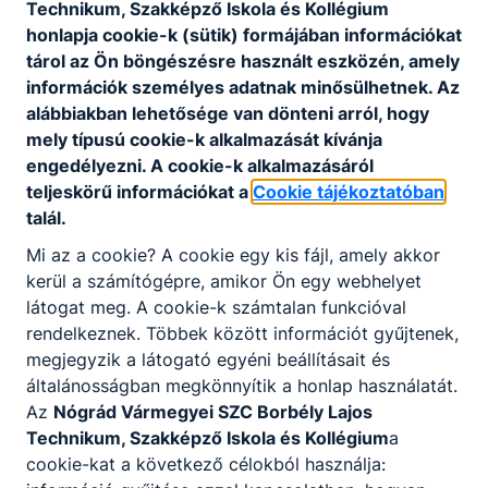
Technikum, Szakképző Iskola és Kollégium
honlapja cookie-k (sütik) formájában információkat
tárol az Ön böngészésre használt eszközén, amely
Feltöltés alatt
információk személyes adatnak minősülhetnek. Az
alábbiakban lehetősége van dönteni arról, hogy
mely típusú cookie-k alkalmazását kívánja
engedélyezni. A cookie-k alkalmazásáról
teljeskörű információkat a
Cookie tájékoztatóban
talál.
Mi az a cookie? A cookie egy kis fájl, amely akkor
kerül a számítógépre, amikor Ön egy webhelyet
látogat meg. A cookie-k számtalan funkcióval
Partnereink
rendelkeznek. Többek között információt gyűjtenek,
megjegyzik a látogató egyéni beállításait és
általánosságban megkönnyítik a honlap használatát.
Az
Nógrád Vármegyei SZC Borbély Lajos
Technikum, Szakképző Iskola és Kollégium
a
cookie-kat a következő célokból használja: