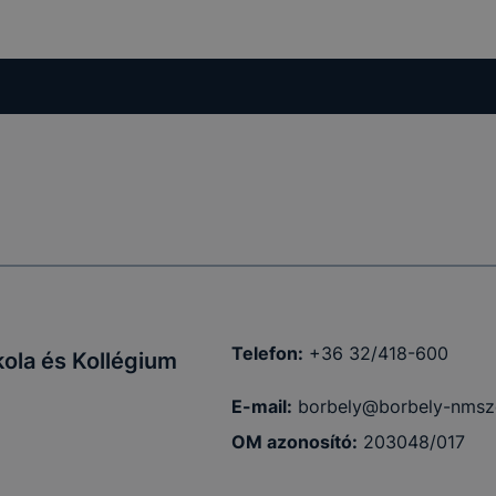
Telefon:
+36 32/418-600
ola és Kollégium
E-mail:
borbely@borbely-nmsz
OM azonosító:
203048/017