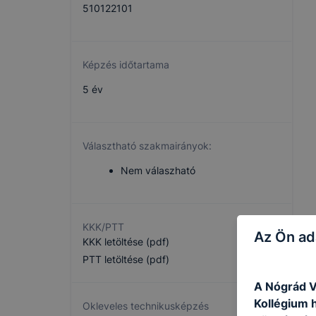
510122101
Képzés időtartama
5 év
Választható szakmairányok:
Nem válaszható
KKK/PTT
Az Ön ad
KKK letöltése (pdf)
PTT letöltése (pdf)
A Nógrád V
Kollégium h
Okleveles technikusképzés