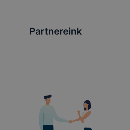
lehetővé té
előfordulha
teljes körű
böngészőjé
Partnereink