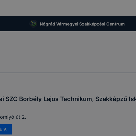
Nógrád Vármegyei Szakképzési Centrum
 SZC Borbély Lajos Technikum, Szakképző Isk
somlyó út 2.
ÉTA