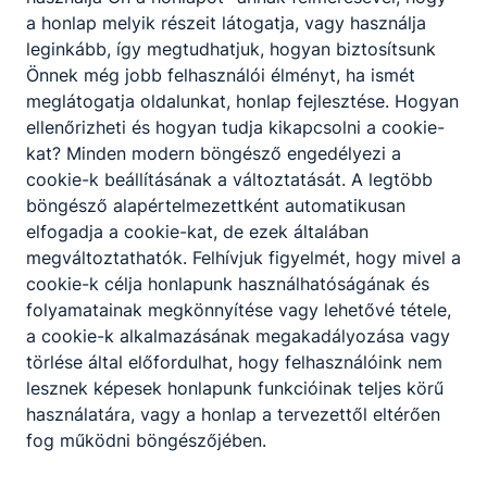
a honlap melyik részeit látogatja, vagy használja
leginkább, így megtudhatjuk, hogyan biztosítsunk
Önnek még jobb felhasználói élményt, ha ismét
meglátogatja oldalunkat, honlap fejlesztése. Hogyan
ellenőrizheti és hogyan tudja kikapcsolni a cookie-
kat? Minden modern böngésző engedélyezi a
cookie-k beállításának a változtatását. A legtöbb
böngésző alapértelmezettként automatikusan
elfogadja a cookie-kat, de ezek általában
megváltoztathatók. Felhívjuk figyelmét, hogy mivel a
cookie-k célja honlapunk használhatóságának és
folyamatainak megkönnyítése vagy lehetővé tétele,
a cookie-k alkalmazásának megakadályozása vagy
törlése által előfordulhat, hogy felhasználóink nem
lesznek képesek honlapunk funkcióinak teljes körű
használatára, vagy a honlap a tervezettől eltérően
Nógrád Vármegyei SZC Borbély Lajos
fog működni böngészőjében.
Technikum, Szakképző Iskola és Kollégium