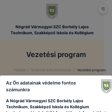
Nógrád Vármegyei SZC Borbély Lajos
Technikum, Szakképző Iskola és Kollégium
Vezetési program
/
/
Főoldal
Szakmai dokumentumok
Vezetési program
Az Ön adatainak védelme fontos
Az intézmény igazgatójának vezetői programját,
számunkra
elképzeléseit, ismerhetik meg, a letölthető
dokumentumból.
A Nógrád Vármegyei SZC Borbély Lajos
Technikum, Szakképző Iskola és Kollégium
„A vezetés cselekvést jelent, nem pozíciót.”