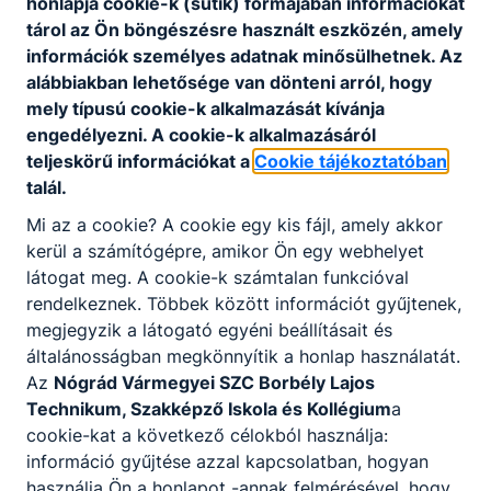
honlapja cookie-k (sütik) formájában információkat
(Donald H. McGannon)
tárol az Ön böngészésre használt eszközén, amely
információk személyes adatnak minősülhetnek. Az
10 Vezetői program 61-71_oldal.pdf
alábbiakban lehetősége van dönteni arról, hogy
Letöltés
mely típusú cookie-k alkalmazását kívánja
engedélyezni. A cookie-k alkalmazásáról
teljeskörű információkat a
Cookie tájékoztatóban
talál.
Mi az a cookie? A cookie egy kis fájl, amely akkor
kerül a számítógépre, amikor Ön egy webhelyet
Partnereink
látogat meg. A cookie-k számtalan funkcióval
rendelkeznek. Többek között információt gyűjtenek,
megjegyzik a látogató egyéni beállításait és
általánosságban megkönnyítik a honlap használatát.
Az
Nógrád Vármegyei SZC Borbély Lajos
Technikum, Szakképző Iskola és Kollégium
a
cookie-kat a következő célokból használja:
információ gyűjtése azzal kapcsolatban, hogyan
használja Ön a honlapot -annak felmérésével, hogy