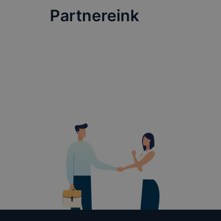
teljes körű
Partnereink
böngészőjé