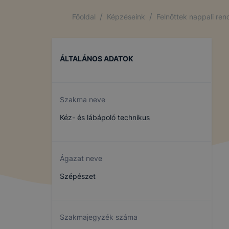
/
/
Főoldal
Képzéseink
Felnőttek nappali re
ÁLTALÁNOS ADATOK
Szakma neve
Kéz- és lábápoló technikus
Ágazat neve
Szépészet
Szakmajegyzék száma