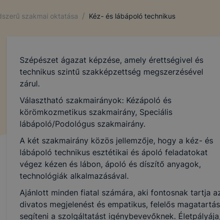
/
ndszerű szakmai oktatása
Kéz- és lábápoló technikus
Szépészet ágazat képzése, amely érettségivel és
technikus szintű szakképzettség megszerzésével
zárul.
Választható szakmairányok: Kézápoló és
körömkozmetikus szakmairány, Speciális
lábápoló/Podológus szakmairány.
A két szakmairány közös jellemzője, hogy a kéz- és
lábápoló technikus esztétikai és ápoló feladatokat
végez kézen és lábon, ápoló és díszítő anyagok,
technológiák alkalmazásával.
Ajánlott minden fiatal számára, aki fontosnak tartja 
divatos megjelenést és empatikus, felelős magatartáss
segíteni a szolgáltatást igénybevevőknek. Életpályája