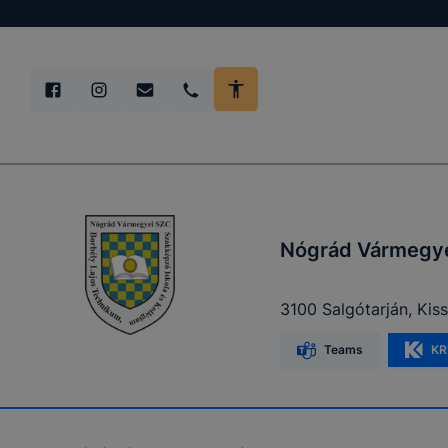
Nógrád Vármegyei
3100 Salgótarján, Kis
Teams
KR