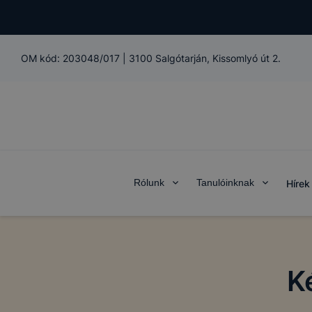
OM kód:
203048/017
|
3100 Salgótarján, Kissomlyó út 2.
Rólunk
Tanulóinknak
Hírek
K