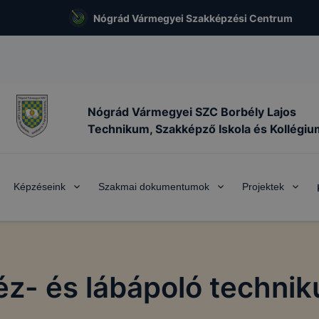
Nógrád Vármegyei Szakképzési Centrum
Nógrád Vármegyei SZC Borbély Lajos
Technikum, Szakképző Iskola és Kollégiu
Képzéseink
Szakmai dokumentumok
Projektek
éz- és lábápoló technik