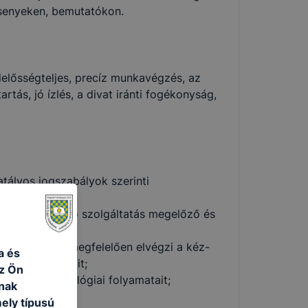
senyeken, bemutatókon.
elősségteljes, precíz munkavégzés, az
ás, jó ízlés, a divat iránti fogékonyság,
atályos jogszabályok szerinti
;
egészségmegőrző szolgáltatás megelőző és
zelési tervnek megfelelően elvégzi a kéz-
a és
ének folyamatait;
az Ön
ésének technológiai folyamatait;
nak
ely típusú