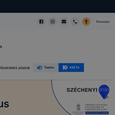
m
Közérdekű adatok
Teams
KRÉTA
us