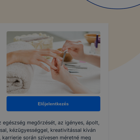
Előjelentkezés
az egészség megőrzését, az igényes, ápolt,
al, kézügyességgel, kreativitással kíván
, karrierje során szívesen méretné meg