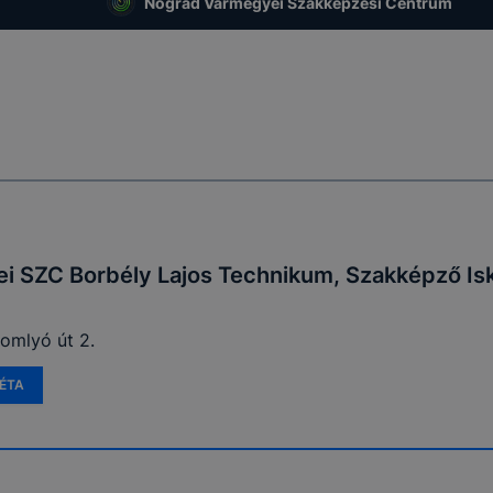
Nógrád Vármegyei Szakképzési Centrum
 SZC Borbély Lajos Technikum, Szakképző Isk
somlyó út 2.
ÉTA