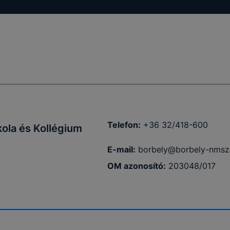
Telefon:
+36 32/418-600
ola és Kollégium
E-mail:
borbely@borbely-nmsz
OM azonosító:
203048/017