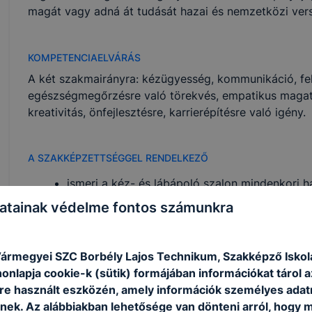
magát vagy adná át tudását hazai és nemzetközi ver
KOMPETENCIAELVÁRÁS
A két szakmairányra: kézügyesség, kommunikáció, fel
egészségmegőrzésre való törekvés, empatikus magatart
kreativitás, önfejlesztésre, karrierépítésre való igény.
A SZAKKÉPZETTSÉGGEL RENDELKEZŐ
ismeri a kéz- és lábápoló szalon mindenkori h
működtetésének feltételeit, szakmai szabályait
atainak védelme fontos számunkra
felkészül a kéz- és lábápoló szépészeti és 
utókezelői feladataira;
megtervezi, előkészíti a szolgáltatást és a ke
ármegyei SZC Borbély Lajos Technikum, Szakképző Iskol
és lábápolás, műköröm építésének és díszítés
onlapja cookie-k (sütik) formájában információkat tárol 
elvégzi a kéz ápolásának és a műköröm készít
e használt eszközén, amely információk személyes adat
elvégzi a lábápolás technológiai folyamatait;
nek. Az alábbiakban lehetősége van dönteni arról, hogy m