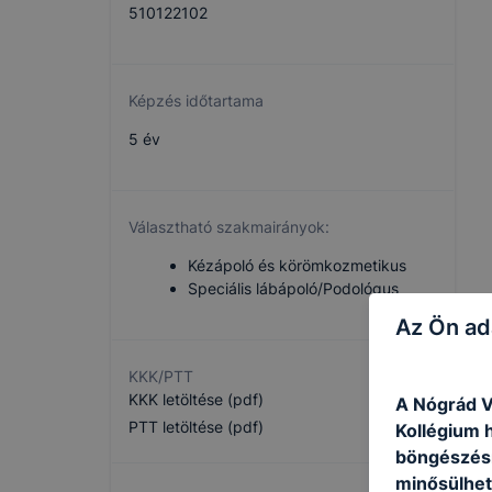
510122102
Képzés időtartama
5 év
Választható szakmairányok:
Kézápoló és körömkozmetikus
Speciális lábápoló/Podológus
Az Ön ad
KKK/PTT
KKK letöltése (pdf)
A Nógrád V
PTT letöltése (pdf)
Kollégium h
böngészésr
minősülhet