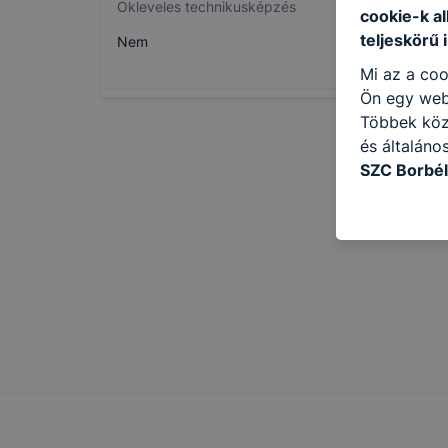
Okleveles technikusképzés
cookie-k a
teljeskörű 
Nem
Mi az a coo
Ön egy web
Többek közö
és általáno
SZC Borbél
következő c
használja Ö
látogatja, 
még jobb fe
fejlesztése
Minden mode
legtöbb bö
ezek általá
célja honl
lehetővé té
előfordulha