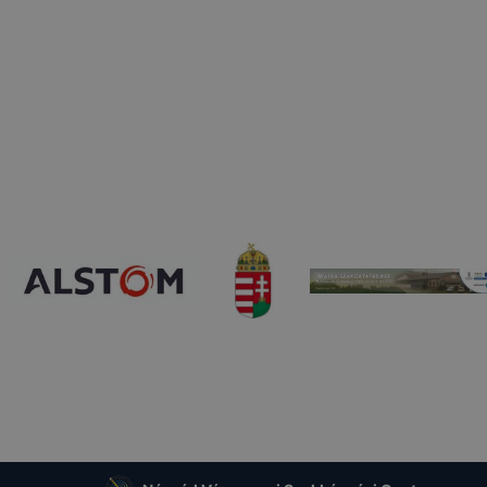
 használatára, vagy a honlap a tervezettől eltérően fog műk
ben.