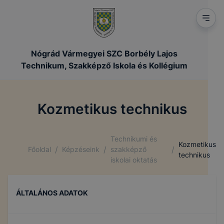
Nógrád Vármegyei SZC Borbély Lajos
Technikum, Szakképző Iskola és Kollégium
Kozmetikus technikus
Technikumi és
Kozmetikus
/
/
/
Főoldal
Képzéseink
szakképző
technikus
iskolai oktatás
ÁLTALÁNOS ADATOK