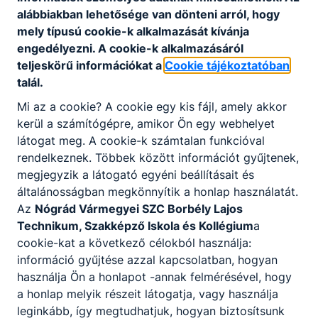
alábbiakban lehetősége van dönteni arról, hogy
mely típusú cookie-k alkalmazását kívánja
A SZAKKÉPZETTSÉGGEL RENDELKEZŐ
engedélyezni. A cookie-k alkalmazásáról
teljeskörű információkat a
Cookie tájékoztatóban
képes a kozmetikai szalon működésének
talál.
megtervezésére és a mindenkori hatályos
jogszabályok szerinti működtetésére;
Mi az a cookie? A cookie egy kis fájl, amely akkor
kozmetikai alap és kiegészítő műveleteket
kerül a számítógépre, amikor Ön egy webhelyet
végez, manuális és gépi módszerekkel;
látogat meg. A cookie-k számtalan funkcióval
diagnosztizál, kezelési tervet állít össze,
rendelkeznek. Többek között információt gyűjtenek,
kozmetikus által kezelhető kozmetikai
megjegyzik a látogató egyéni beállításait és
hibákat kezel;
általánosságban megkönnyítik a honlap használatát.
professzionális kozmetikumokkal dolgozik,
Az
Nógrád Vármegyei SZC Borbély Lajos
azok alap- és hatóanyagait ismeri,
Technikum, Szakképző Iskola és Kollégium
a
kiválasztja a bőrtípusnak és az általa
cookie-kat a következő célokból használja:
kezelhető rendellenességnek megfelelő
információ gyűjtése azzal kapcsolatban, hogyan
készítményt;
használja Ön a honlapot -annak felmérésével, hogy
tanácsot ad az otthoni bőrápolással
a honlap melyik részeit látogatja, vagy használja
kapcsolatban;
leginkább, így megtudhatjuk, hogyan biztosítsunk