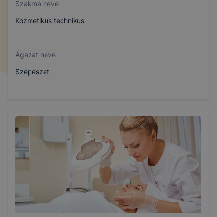
Szakma neve
Kozmetikus technikus
Ágazat neve
Szépészet
Szakmajegyzék száma
510122103
Képzés időtartama
5 év
Választható szakmairányok: