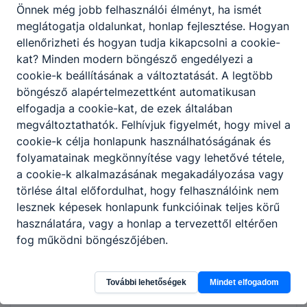
speciális arc- és testkezelést végez;
Önnek még jobb felhasználói élményt, ha ismét
megismeri a legújabb szakmai
meglátogatja oldalunkat, honlap fejlesztése. Hogyan
újdonságokat, rendszeresen
ellenőrizheti és hogyan tudja kikapcsolni a cookie-
továbbképzéseken vesz részt;
kat? Minden modern böngésző engedélyezi a
testkezelést végez manuálisan
cookie-k beállításának a változtatását. A legtöbb
(testtekercselés, pakolások felhelyezése,
böngésző alapértelmezettként automatikusan
testmasszázs);
elfogadja a cookie-kat, de ezek általában
különböző test- és arcfestési technikákat
megváltoztathatók. Felhívjuk figyelmét, hogy mivel a
alkalmaz;
cookie-k célja honlapunk használhatóságának és
smink-technikákat alkalmaz;
folyamatainak megkönnyítése vagy lehetővé tétele,
eszközfertőtlenítést végez a
a cookie-k alkalmazásának megakadályozása vagy
szolgáltatáshoz alkalmazott eszközök
törlése által előfordulhat, hogy felhasználóink nem
esetében.
lesznek képesek honlapunk funkcióinak teljes körű
használatára, vagy a honlap a tervezettől eltérően
fog működni böngészőjében.
Megosztás
További lehetőségek
Mindet elfogadom